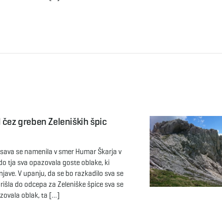
 čez greben Zeleniških špic
sava se namenila v smer Humar Škarja v
i do tja sva opazovala goste oblake, ki
jave. V upanju, da se bo razkadilo sva se
rišla do odcepa za Zeleniške špice sva se
azovala oblak, ta […]