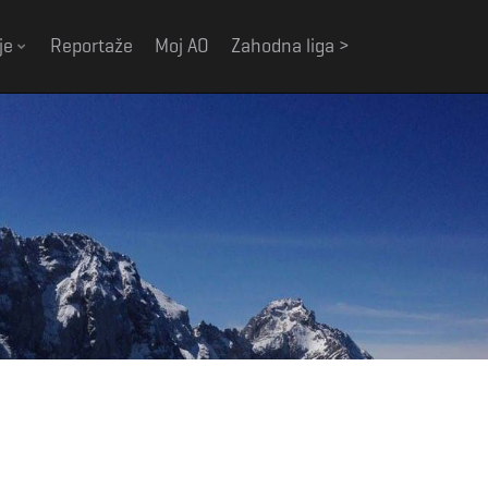
je
Reportaže
Moj AO
Zahodna liga >