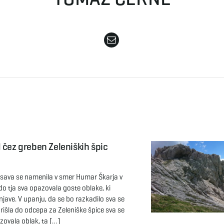
 čez greben Zeleniških špic
sava se namenila v smer Humar Škarja v
i do tja sva opazovala goste oblake, ki
jave. V upanju, da se bo razkadilo sva se
rišla do odcepa za Zeleniške špice sva se
azovala oblak, ta […]