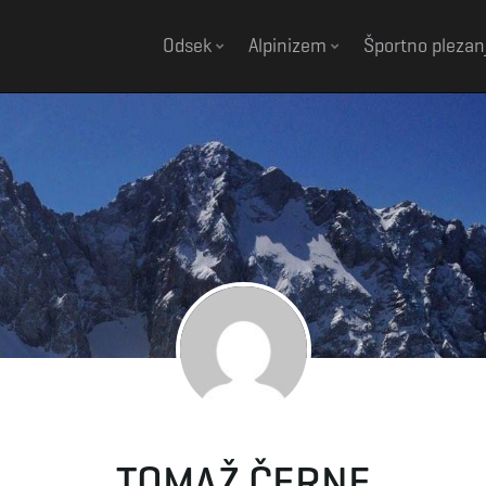
Odsek
Alpinizem
Športno plezan
TOMAŽ ČERNE