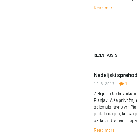
Read more...
RECENT POSTS
Nedeljski sprehod
12. 6. 2017
1
Z Nejcem Cerkovnikom 
Planjavi. A že pri vožnj
objemajo ravno vrh Plan
podala na pot, ko sva p
ozrla proti smeri in op
Read more...