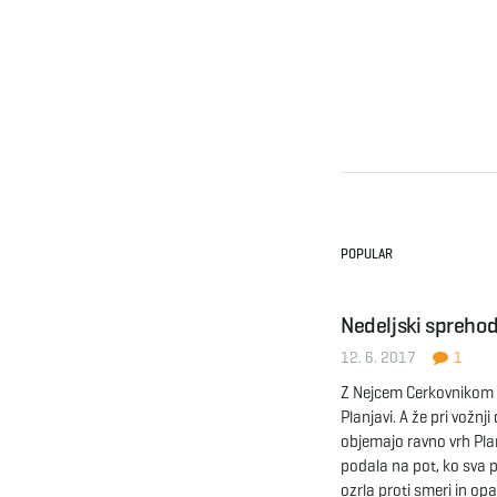
POPULAR
Nedeljski sprehod
12. 6. 2017
1
Z Nejcem Cerkovnikom 
Planjavi. A že pri vožnj
objemajo ravno vrh Plan
podala na pot, ko sva p
ozrla proti smeri in op