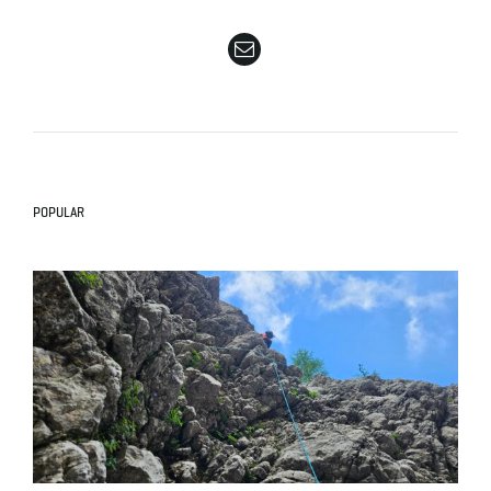
e
n
POPULAR
a
v
i