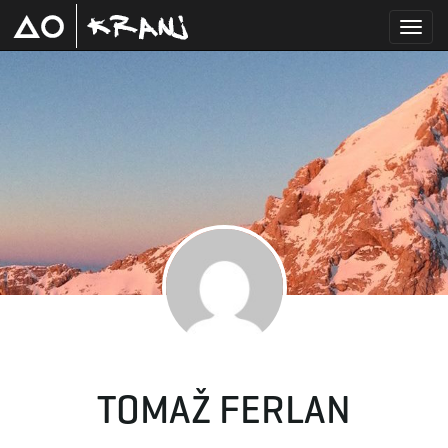
T
o
g
g
TOMAŽ FERLAN
l