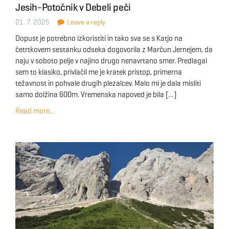
Jesih-Potočnik v Debeli peči
g
21. 7. 2025
Leave a reply
Dopust je potrebno izkoristiti in tako sva se s Katjo na
četrtkovem sestanku odseka dogovorila z Marčun Jernejem, da
a
naju v soboto pelje v najino drugo nenavrtano smer. Predlagal
sem to klasiko, privlačil me je kratek pristop, primerna
težavnost in pohvale drugih plezalcev. Malo mi je dala misliti
samo dolžina 600m. Vremenska napoved je bila […]
t
Read more...
i
o
n