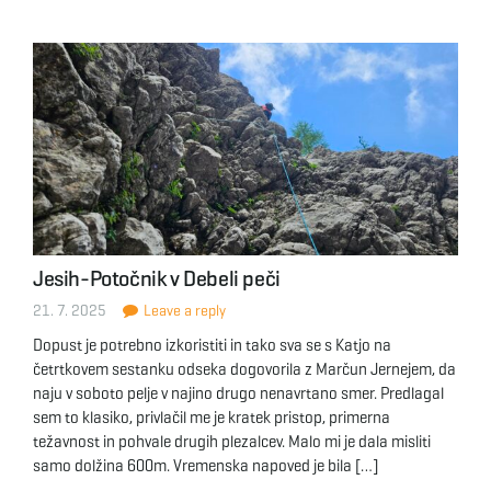
Jesih-Potočnik v Debeli peči
21. 7. 2025
Leave a reply
Dopust je potrebno izkoristiti in tako sva se s Katjo na
četrtkovem sestanku odseka dogovorila z Marčun Jernejem, da
naju v soboto pelje v najino drugo nenavrtano smer. Predlagal
sem to klasiko, privlačil me je kratek pristop, primerna
težavnost in pohvale drugih plezalcev. Malo mi je dala misliti
samo dolžina 600m. Vremenska napoved je bila […]