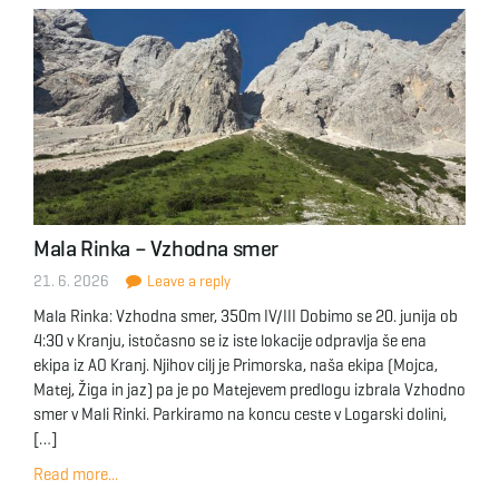
Mala Rinka – Vzhodna smer
21. 6. 2026
Leave a reply
Mala Rinka: Vzhodna smer, 350m IV/III Dobimo se 20. junija ob
4:30 v Kranju, istočasno se iz iste lokacije odpravlja še ena
ekipa iz AO Kranj. Njihov cilj je Primorska, naša ekipa (Mojca,
Matej, Žiga in jaz) pa je po Matejevem predlogu izbrala Vzhodno
smer v Mali Rinki. Parkiramo na koncu ceste v Logarski dolini,
[…]
Read more...