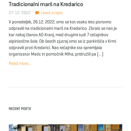
Tradicionalni marš na Kredarico
g
27. 12. 2022
Leave a reply
V ponedeljek, 26.12. 2022, smo se kot vsako leto ponovno
odpravili na tradicionalni marš na Kredarico. Zbralo se nas je
a
kar nekaj članov AO Kranj, med drugimi tudi 7 tečajnikov
alpinistične šole. Ob šestih zjutraj smo se iz parkirišča v Krmi
odpravili proti Kredarici. Nas tečajnike sta spremljala
organizator Matic in pomočnik Miha, pridružili pa […]
t
Read more...
i
o
RECENT POSTS
n