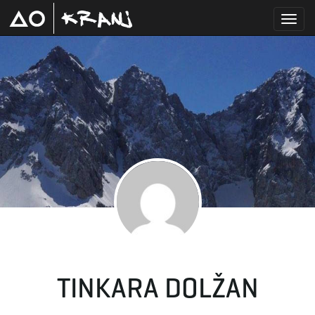
T
o
g
g
TINKARA DOLŽAN
l