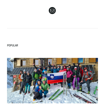
e
n
POPULAR
a
v
i