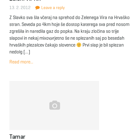
13. 2. 2012
Leave a reply
Z Slavko sva šla včeraj na sprehod do Zelenega Vira na Hrvaško
stran. Seveda po 4km hoje še dostop katerega sva pred nosom
zgrešila in naredila gaz do popka. Na kraju zločina so trije
slapovi in nekaj mixov,vrjetno še ne splezanih saj po besedah
hrvaških plezalcev čakajo slovence
Prvi slap je bil splezan
nedolg […]
Read more...
Tamar