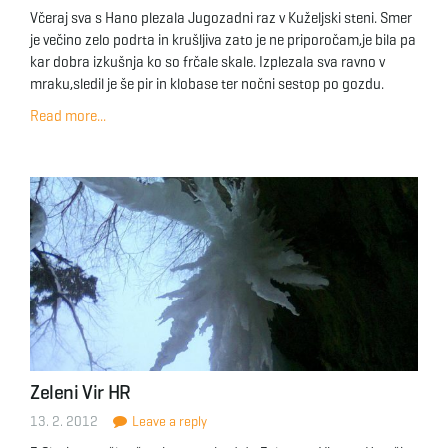
Včeraj sva s Hano plezala Jugozadni raz v Kuželjski steni. Smer
je večino zelo podrta in krušljiva zato je ne priporočam,je bila pa
kar dobra izkušnja ko so frčale skale. Izplezala sva ravno v
mraku,sledil je še pir in klobase ter nočni sestop po gozdu.
Read more...
Zeleni Vir HR
13. 2. 2012
Leave a reply