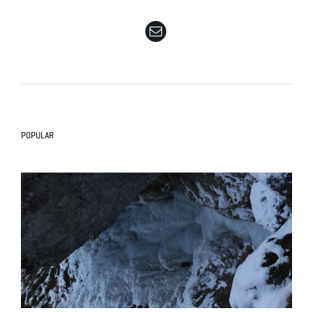
e
n
POPULAR
a
v
i