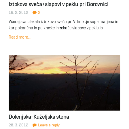
Iztokova sveča+slapovi v peklu pri Borovnici
g
16. 2. 2012
2
Včeraj sva plezala iztokovo svečo pri Vrhniki,je super narjena in
kar pokončna in pa kratke in tekoče slapove v peklu.lp
a
Read more...
t
i
o
Dolenjska-Kuželjska stena
28. 3. 2012
Leave a reply
n