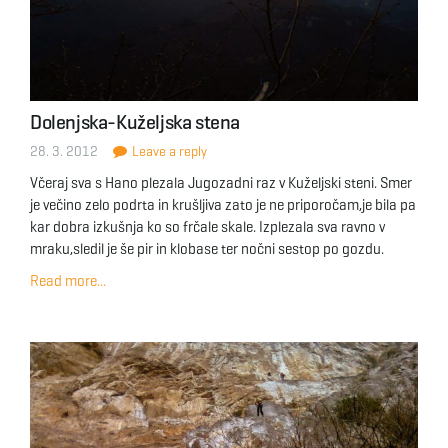
Dolenjska-Kuželjska stena
28. 3. 2012
Leave a reply
Včeraj sva s Hano plezala Jugozadni raz v Kuželjski steni. Smer
je večino zelo podrta in krušljiva zato je ne priporočam,je bila pa
kar dobra izkušnja ko so frčale skale. Izplezala sva ravno v
mraku,sledil je še pir in klobase ter nočni sestop po gozdu.
Read more...