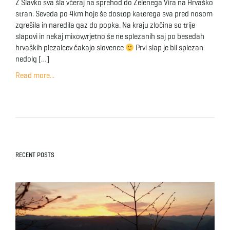
Z Slavko sva šla včeraj na sprehod do Zelenega Vira na Hrvaško
stran. Seveda po 4km hoje še dostop katerega sva pred nosom
zgrešila in naredila gaz do popka. Na kraju zločina so trije
slapovi in nekaj mixov,vrjetno še ne splezanih saj po besedah
hrvaških plezalcev čakajo slovence
Prvi slap je bil splezan
nedolg […]
Read more...
RECENT POSTS