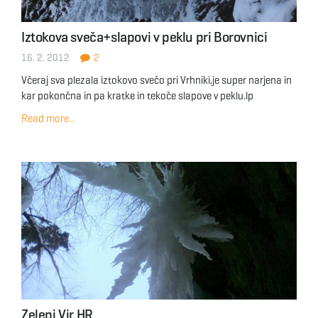
Iztokova sveča+slapovi v peklu pri Borovnici
16. 2. 2012
2
Včeraj sva plezala iztokovo svečo pri Vrhniki,je super narjena in
kar pokončna in pa kratke in tekoče slapove v peklu.lp
Read more...
Zeleni Vir HR