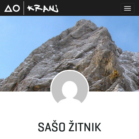
T
o
g
g
SAŠO ŽITNIK
l