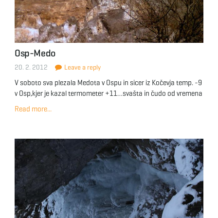
Osp-Medo
20. 2. 2012
Leave a reply
V soboto sva plezala Medota v Ospu in sicer iz Kočevja temp. -9
v Osp,kjer je kazal termometer +11…svašta in čudo od vremena
Read more...