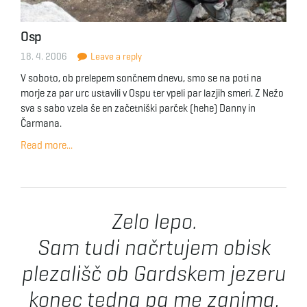
g
Osp
18. 4. 2006
Leave a reply
a
V soboto, ob prelepem sončnem dnevu, smo se na poti na
morje za par urc ustavili v Ospu ter vpeli par lazjih smeri. Z Nežo
sva s sabo vzela še en začetniški parček (hehe) Danny in
Čarmana.
t
Read more...
i
Zelo lepo.
Sam tudi načrtujem obisk
o
plezališč ob Gardskem jezeru
konec tedna pa me zanima,
n