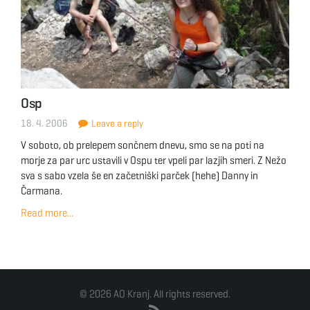
Osp
18. 4. 2006
Leave a reply
V soboto, ob prelepem sončnem dnevu, smo se na poti na
morje za par urc ustavili v Ospu ter vpeli par lazjih smeri. Z Nežo
sva s sabo vzela še en začetniški parček (hehe) Danny in
Čarmana.
Read more...
© 2026 AO Kranj. All rights reserved.