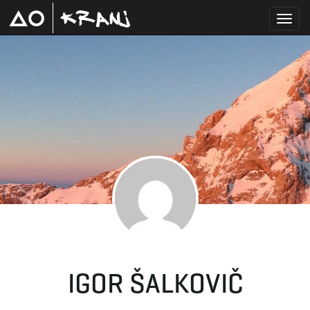
T
o
g
g
IGOR ŠALKOVIČ
l