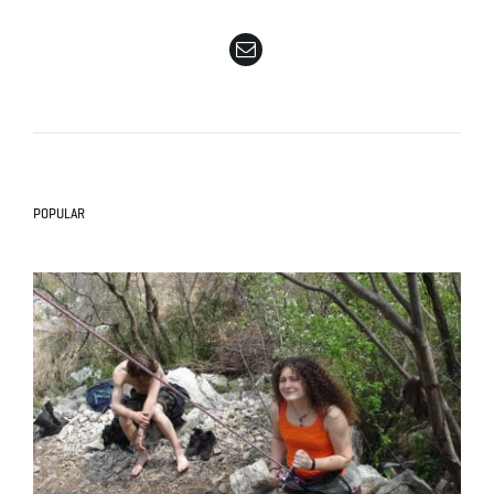
e
n
POPULAR
a
v
i