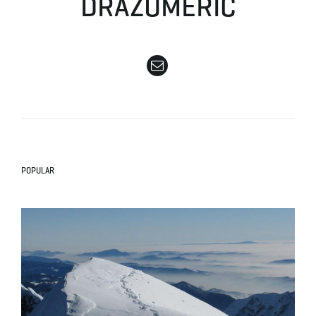
DRAŽUMERIČ
e
n
a
POPULAR
v
i