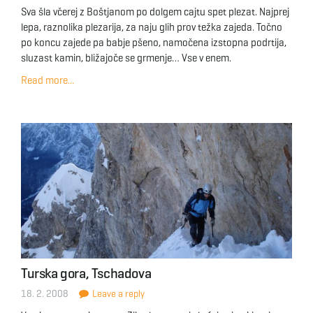
Sva šla včerej z Boštjanom po dolgem cajtu spet plezat. Najprej
lepa, raznolika plezarija, za naju glih prov težka zajeda. Točno
po koncu zajede pa babje pšeno, namočena izstopna podrtija,
sluzast kamin, bližajoče se grmenje… Vse v enem.
Read more...
Turska gora, Tschadova
18. 2. 2008
Leave a reply