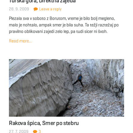
Turska gora, Direktna zajeda
28. 9. 2009
Leave a reply
Plezala sva v soboto z Borutom, vreme je bilo bolj megleno,
malo je nohtalo, ampak smer je bila suha. Ta težji raztežaj po
pravilno oblikovani zajedi zelo lep, pa tudi sicer ni švoh.
Read more...
Rakova špica, Smer po stebru
27. 7. 2009
3