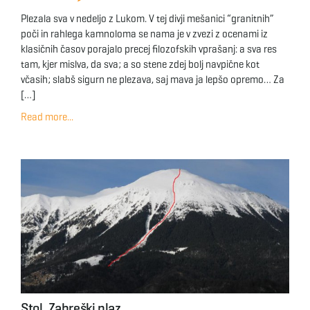
Plezala sva v nedeljo z Lukom. V tej divji mešanici “granitnih”
poči in rahlega kamnoloma se nama je v zvezi z ocenami iz
klasičnih časov porajalo precej filozofskih vprašanj: a sva res
tam, kjer mislva, da sva; a so stene zdej bolj navpične kot
včasih; slabš sigurn ne plezava, saj mava ja lepšo opremo… Za
[…]
Read more...
Stol, Zabreški plaz