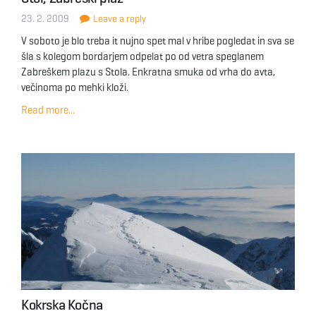
23. 2. 2009
Leave a reply
V soboto je blo treba it nujno spet mal v hribe pogledat in sva se
šla s kolegom bordarjem odpelat po od vetra speglanem
Zabreškem plazu s Stola. Enkratna smuka od vrha do avta,
večinoma po mehki kloži.
Read more...
Kokrska Kočna