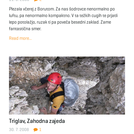
Plezala včerej z Borutom. Za nas šodrovce nenormalno po
luftu, pa nenormalno kompaktno. V ta težkih cugih te prjatli
lepo potolažjo, ruzak ti pa poveča besedni zaklad. Zame
fantastična smer.
Read more...
Triglav, Zahodna zajeda
30. 7. 2008
1