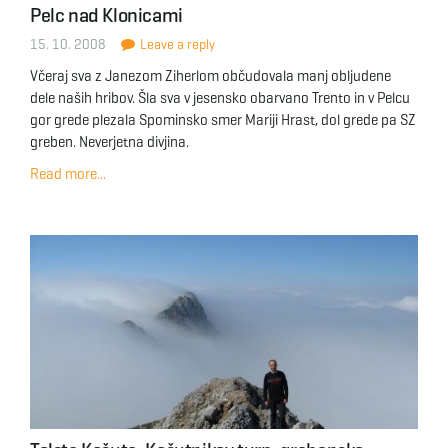
Pelc nad Klonicami
15. 10. 2008
Leave a reply
Včeraj sva z Janezom Ziherlom občudovala manj obljudene
dele naših hribov. Šla sva v jesensko obarvano Trento in v Pelcu
gor grede plezala Spominsko smer Mariji Hrast, dol grede pa SZ
greben. Neverjetna divjina.
Read more...