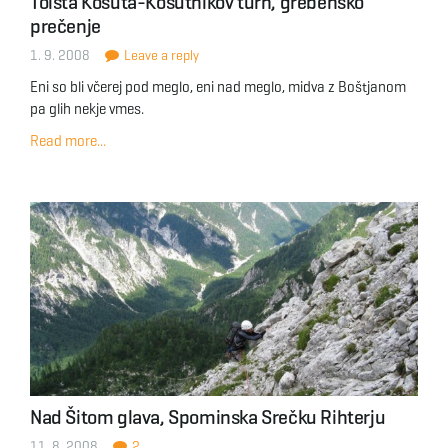
Tolsta Košuta-Košutnikov turn, grebensko
prečenje
1. 9. 2008
Leave a reply
Eni so bli včerej pod meglo, eni nad meglo, midva z Boštjanom
pa glih nekje vmes.
Read more...
Nad Šitom glava, Spominska Srečku Rihterju
11. 8. 2008
2