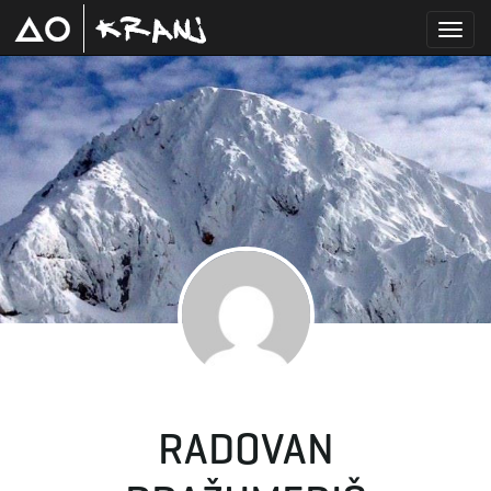
T
o
g
g
RADOVAN
l