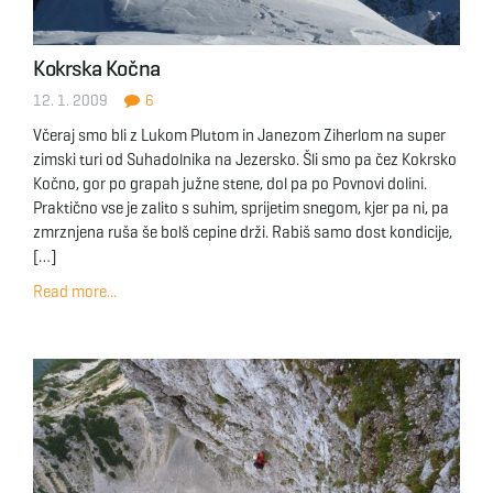
g
Kokrska Kočna
12. 1. 2009
6
a
Včeraj smo bli z Lukom Plutom in Janezom Ziherlom na super
zimski turi od Suhadolnika na Jezersko. Šli smo pa čez Kokrsko
Kočno, gor po grapah južne stene, dol pa po Povnovi dolini.
t
Praktično vse je zalito s suhim, sprijetim snegom, kjer pa ni, pa
zmrznjena ruša še bolš cepine drži. Rabiš samo dost kondicije,
[…]
Read more...
i
o
n