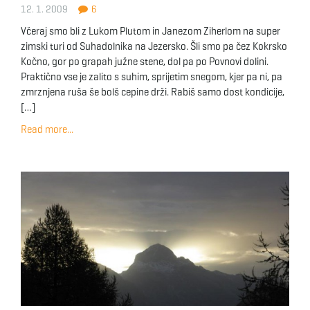
12. 1. 2009
6
Včeraj smo bli z Lukom Plutom in Janezom Ziherlom na super
zimski turi od Suhadolnika na Jezersko. Šli smo pa čez Kokrsko
Kočno, gor po grapah južne stene, dol pa po Povnovi dolini.
Praktično vse je zalito s suhim, sprijetim snegom, kjer pa ni, pa
zmrznjena ruša še bolš cepine drži. Rabiš samo dost kondicije,
[…]
Read more...