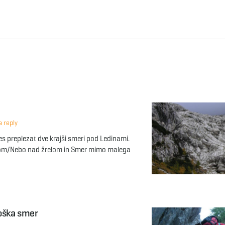
 reply
s preplezat dve krajši smeri pod Ledinami.
lom/Nebo nad žrelom in Smer mimo malega
roška smer