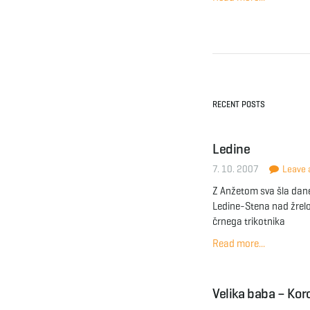
RECENT POSTS
Ledine
7. 10. 2007
Leave a
Z Anžetom sva šla dane
Ledine-Stena nad žre
črnega trikotnika
Read more...
Velika baba – Ko