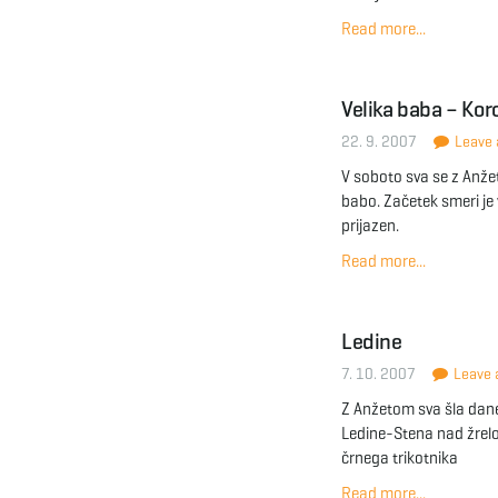
Read more...
Velika baba – Ko
22. 9. 2007
Leave a
V soboto sva se z Anže
babo. Začetek smeri je 
prijazen.
Read more...
Ledine
7. 10. 2007
Leave a
Z Anžetom sva šla dane
Ledine-Stena nad žre
črnega trikotnika
Read more...