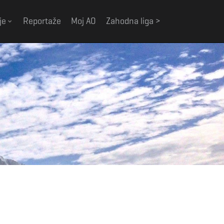
je
Reportaže
Moj AO
Zahodna liga >