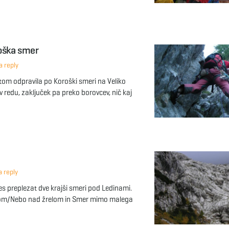
roška smer
 reply
tom odpravila po Koroški smeri na Veliko
v redu, zaključek pa preko borovcev, nič kaj
 reply
s preplezat dve krajši smeri pod Ledinami.
lom/Nebo nad žrelom in Smer mimo malega