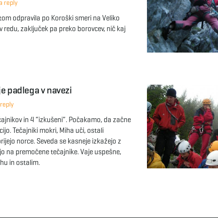
 reply
tom odpravila po Koroški smeri na Veliko
v redu, zaključek pa preko borovcev, nič kaj
je padlega v navezi
reply
čajnikov in 4 “izkušeni”. Počakamo, da začne
ijo. Tečajniki mokri, Miha uči, ostali
rijejo norce. Seveda se kasneje izkažejo z
jo na premočene tečajnike. Vaje uspešne,
hu in ostalim.