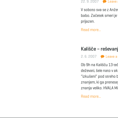
22. 9. 2007
Leave a
V soboto sva se z Anže
babo. Začetek smeri je 
prijazen.
Read more...
Kališče – reševan
2. 6. 2007
Leave a 
Ob 9h na Kališču 13 te
deževati, šele nato v akc
“izkušeni” pod streho b
znanjem, ki ga prenese
znanja veliko. HVALA Mi
Read more...