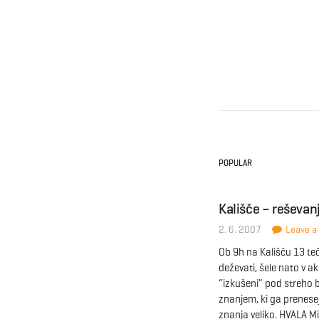
POPULAR
Kališče – reševan
2. 6. 2007
Leave a 
Ob 9h na Kališču 13 te
deževati, šele nato v akc
“izkušeni” pod streho b
znanjem, ki ga prenese
znanja veliko. HVALA Mi