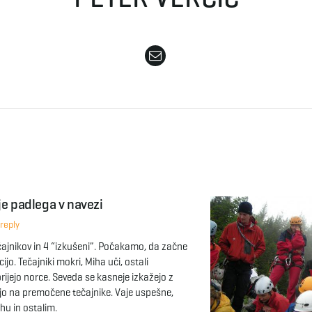
je padlega v navezi
reply
čajnikov in 4 “izkušeni”. Počakamo, da začne
ijo. Tečajniki mokri, Miha uči, ostali
rijejo norce. Seveda se kasneje izkažejo z
jo na premočene tečajnike. Vaje uspešne,
hu in ostalim.