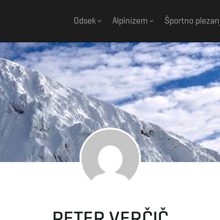
Odsek
Alpinizem
Športno plezan
PETER VERČIČ