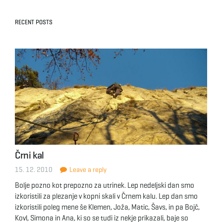
RECENT POSTS
Črni kal
15. 12. 2010
Leave a reply
Bolje pozno kot prepozno za utrinek. Lep nedeljski dan smo
izkoristili za plezanje v kopni skali v Črnem kalu. Lep dan smo
izkoristili poleg mene še Klemen, Joža, Matic, Šavs, in pa Bojč,
Kovl, Simona in Ana, ki so se tudi iz nekje prikazali, baje so