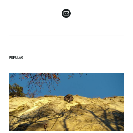
e
n
POPULAR
a
v
i