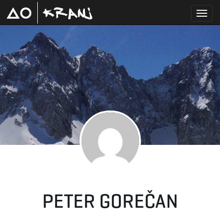
T
o
g
g
PETER GOREČAN
l