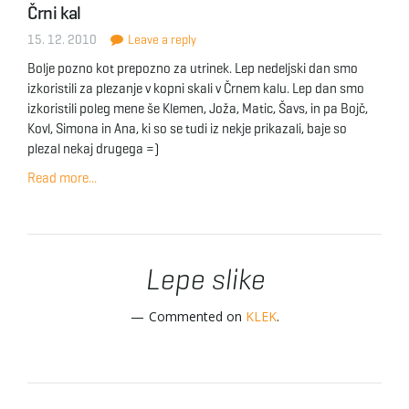
Črni kal
g
15. 12. 2010
Leave a reply
Bolje pozno kot prepozno za utrinek. Lep nedeljski dan smo
izkoristili za plezanje v kopni skali v Črnem kalu. Lep dan smo
a
izkoristili poleg mene še Klemen, Joža, Matic, Šavs, in pa Bojč,
Kovl, Simona in Ana, ki so se tudi iz nekje prikazali, baje so
plezal nekaj drugega =)
t
Read more...
i
Lepe slike
Commented on
KLEK
.
o
n