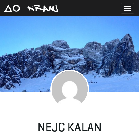
T
o
g
g
NEJC KALAN
l