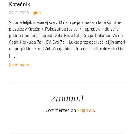
Kotečnik
g
27. 2. 2008
1
V ponedeljek in včeraj sva z Mičem peljala naše mlade športne
plezalce v Kotečnik. Pokazali so res velik napredek in da se je
a
pridno treniranje obrestovalo. Rezultati, Grega: Kolomon 7b na
flash, Herkules 7a+, SV. Eva 7a+. Luka: preplezal več lažjih smeri
na pogled in skoraj Vebečo globino. Domen: je bil prvič v skali in
[…]
t
Read more...
i
zmaga!!
o
Commented on
Sinji slap
.
n