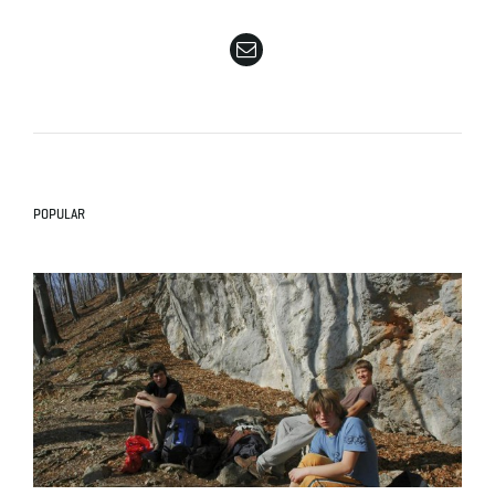
e
n
POPULAR
a
v
i