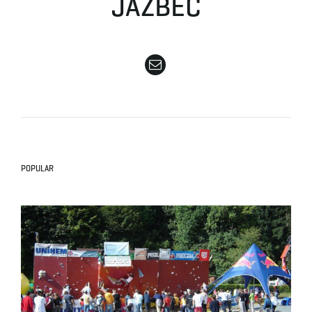
JAZBEC
e
n
a
POPULAR
v
i