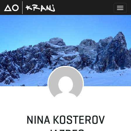
T
o
g
g
NINA KOSTEROV
l