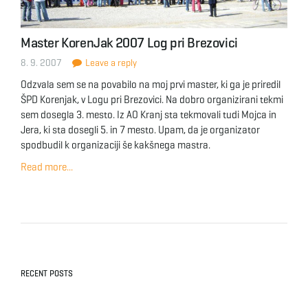
g
Master KorenJak 2007 Log pri Brezovici
8. 9. 2007
Leave a reply
a
Odzvala sem se na povabilo na moj prvi master, ki ga je priredil
ŠPD Korenjak, v Logu pri Brezovici. Na dobro organizirani tekmi
sem dosegla 3. mesto. Iz AO Kranj sta tekmovali tudi Mojca in
t
Jera, ki sta dosegli 5. in 7 mesto. Upam, da je organizator
spodbudil k organizaciji še kakšnega mastra.
Read more...
i
o
RECENT POSTS
n