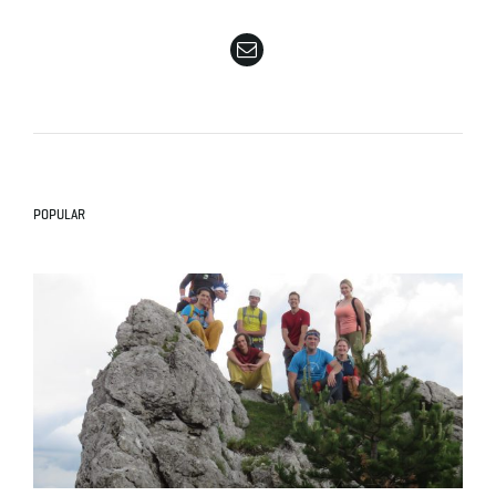
e
n
POPULAR
a
v
i