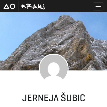
T
o
g
g
JERNEJA ŠUBIC
l