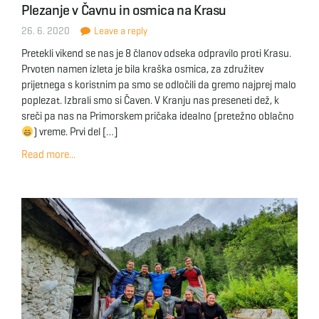
Plezanje v Čavnu in osmica na Krasu
g
26. 6. 2020
Leave a reply
Pretekli vikend se nas je 8 članov odseka odpravilo proti Krasu.
Prvoten namen izleta je bila kraška osmica, za združitev
a
prijetnega s koristnim pa smo se odločili da gremo najprej malo
poplezat. Izbrali smo si Čaven. V Kranju nas preseneti dež, k
sreči pa nas na Primorskem pričaka idealno (pretežno oblačno
) vreme. Prvi del […]
t
Read more...
i
o
n