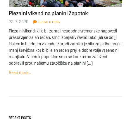
Plezalni vikend na planini Zapotok
22. 7. 2020
Leave a reply
Plezalni vikend, ki je bil zaradi neugodne vremenske napovedi
prestavljen za en teden, smo izpeljali v ravno tako (ali še bolj)
kislem in hladnem vikendu. Zaradi zamika je bila zasedba precej
manj številčna kot bi bila en teden prej, a dobre volje vseeno ni
manjkalo. V petek popoldne smo se konkretno založeni
odpravili proti našemu zatočišču na planini […]
Read more...
RECENT POSTS