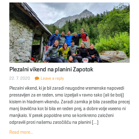
Plezalni vikend na planini Zapotok
22. 7. 2020
Leave a reply
Plezalni vikend, ki je bil zaradi neugodne vremenske napovedi
prestavljen za en teden, smo izpeljali v ravno tako (ali še bolj)
kislem in hladnem vikendu. Zaradi zamika je bila zasedba precej
manj številčna kot bi bila en teden prej, a dobre volje vseeno ni
manjkalo. V petek popoldne smo se konkretno založeni
odpravili proti našemu zatočišču na planini […]
Read more...