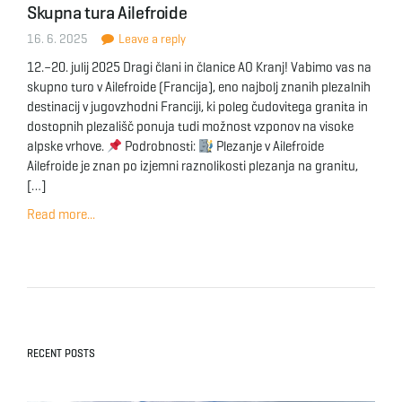
Skupna tura Ailefroide
g
16. 6. 2025
Leave a reply
12.–20. julij 2025 Dragi člani in članice AO Kranj! Vabimo vas na
skupno turo v Ailefroide (Francija), eno najbolj znanih plezalnih
a
destinacij v jugovzhodni Franciji, ki poleg čudovitega granita in
dostopnih plezališč ponuja tudi možnost vzponov na visoke
alpske vrhove.
Podrobnosti:
Plezanje v Ailefroide
Ailefroide je znan po izjemni raznolikosti plezanja na granitu,
t
[…]
Read more...
i
o
RECENT POSTS
n