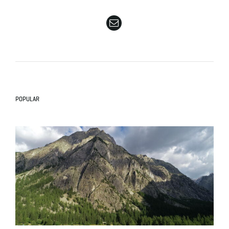
e
n
POPULAR
a
v
i