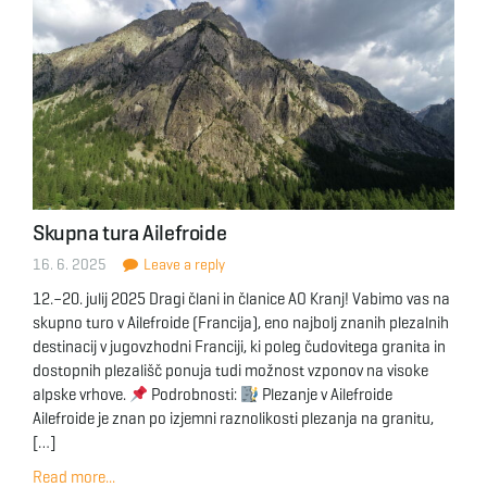
Skupna tura Ailefroide
16. 6. 2025
Leave a reply
12.–20. julij 2025 Dragi člani in članice AO Kranj! Vabimo vas na
skupno turo v Ailefroide (Francija), eno najbolj znanih plezalnih
destinacij v jugovzhodni Franciji, ki poleg čudovitega granita in
dostopnih plezališč ponuja tudi možnost vzponov na visoke
alpske vrhove.
Podrobnosti:
Plezanje v Ailefroide
Ailefroide je znan po izjemni raznolikosti plezanja na granitu,
[…]
Read more...