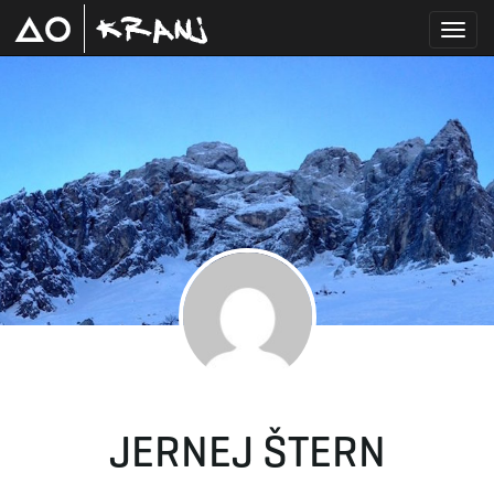
T
o
g
g
JERNEJ ŠTERN
l