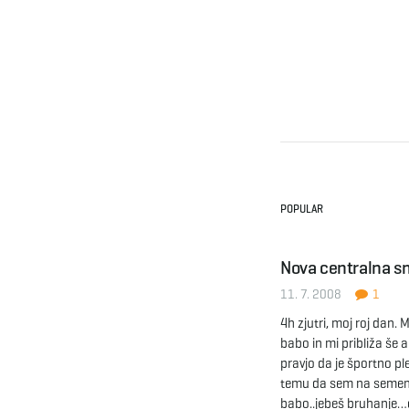
POPULAR
Nova centralna sm
11. 7. 2008
1
4h zjutri, moj roj dan. 
babo in mi približa še 
pravjo da je športno ple
temu da sem na semem 
babo..jebeš bruhanje…g