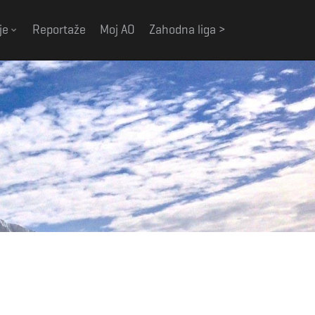
je
Reportaže
Moj AO
Zahodna liga >