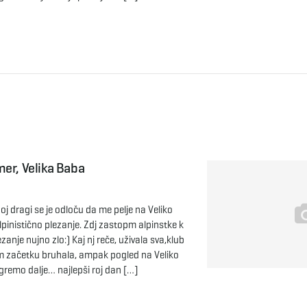
er, Velika Baba
Moj dragi se je odloču da me pelje na Veliko
alpinistično plezanje. Zdj zastopm alpinstke k
zanje nujno zlo:) Kaj nj reče, uživala sva,klub
začetku bruhala, ampak pogled na Veliko
remo dalje… najlepši roj dan […]