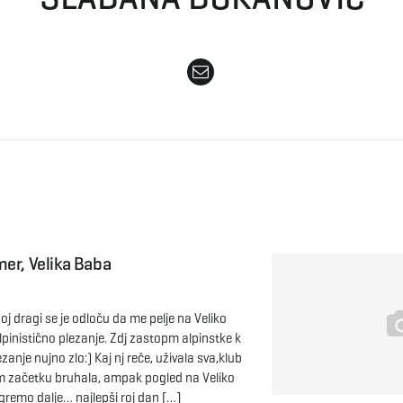
er, Velika Baba
Moj dragi se je odloču da me pelje na Veliko
alpinistično plezanje. Zdj zastopm alpinstke k
zanje nujno zlo:) Kaj nj reče, uživala sva,klub
začetku bruhala, ampak pogled na Veliko
remo dalje… najlepši roj dan […]