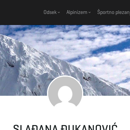
Odsek
Alpinizem
Športno plezan
SLAĐANA ĐUKANOVIĆ