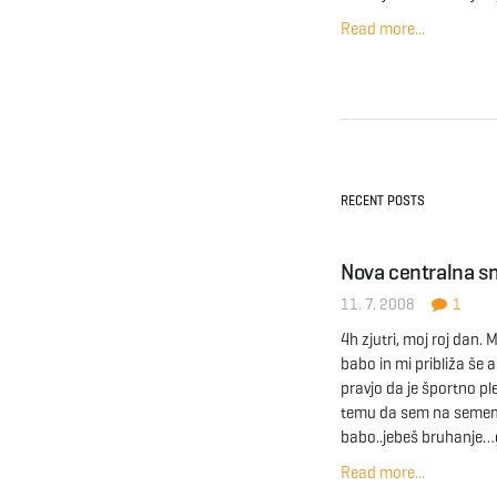
Read more...
RECENT POSTS
Nova centralna sm
11. 7. 2008
1
4h zjutri, moj roj dan. 
babo in mi približa še 
pravjo da je športno ple
temu da sem na semem 
babo..jebeš bruhanje…g
Read more...