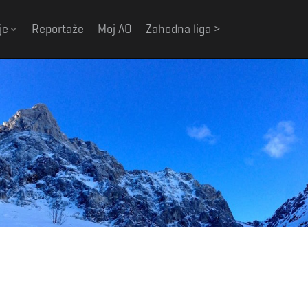
je
Reportaže
Moj AO
Zahodna liga >