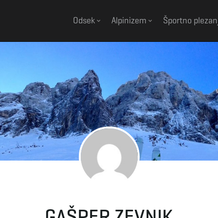
Odsek
Alpinizem
Športno plezan
GAŠPER ZEVNIK