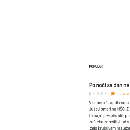
POPULAR
Po noči se dan ne
5. 4. 2017
Leave a 
V soboto 1. aprila smo
Juševi smeri na NŠG. Z 
to najin prvi plezalni 
začetku zgrešili vhod v
zelo krušljivem razteža