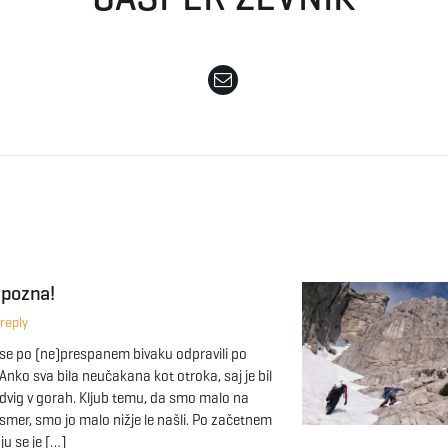
 pozna!
reply
 se po (ne)prespanem bivaku odpravili po
Anko sva bila neučakana kot otroka, saj je bil
podvig v gorah. Kljub temu, da smo malo na
 smer, smo jo malo nižje le našli. Po začetnem
ju se je […]