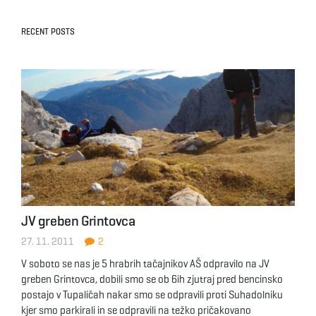
RECENT POSTS
JV greben Grintovca
27. 11. 2011
2
V soboto se nas je 5 hrabrih tačajnikov AŠ odpravilo na JV
greben Grintovca, dobili smo se ob 6ih zjutraj pred bencinsko
postajo v Tupaličah nakar smo se odpravili proti Suhadolniku
kjer smo parkirali in se odpravili na težko pričakovano