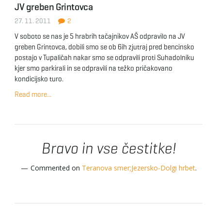
JV greben Grintovca
g
27. 11. 2011
2
V soboto se nas je 5 hrabrih tačajnikov AŠ odpravilo na JV
greben Grintovca, dobili smo se ob 6ih zjutraj pred bencinsko
a
postajo v Tupaličah nakar smo se odpravili proti Suhadolniku
kjer smo parkirali in se odpravili na težko pričakovano
kondicijsko turo.
t
Read more...
i
Bravo in vse čestitke!
Commented on
Teranova smer;Jezersko-Dolgi hrbet
.
o
n