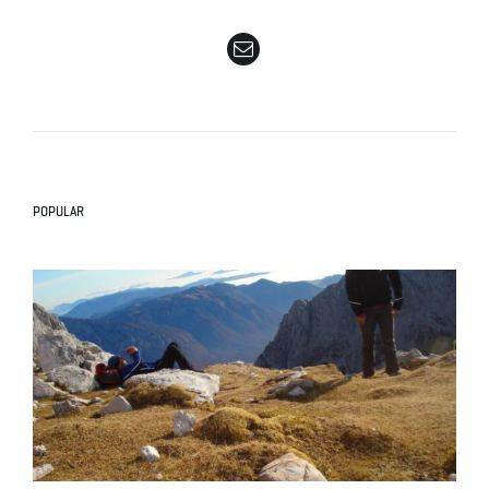
e
n
POPULAR
a
v
i