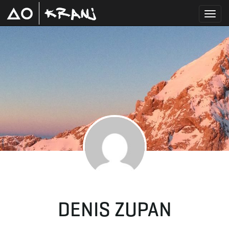
T
o
g
g
DENIS ZUPAN
l