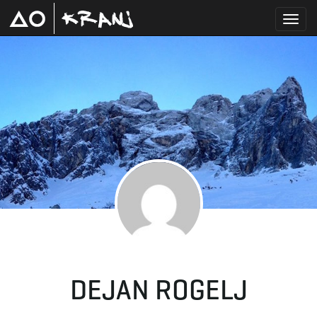
T
o
g
g
DEJAN ROGELJ
l