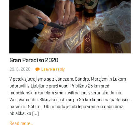
Gran Paradiso 2020
29. 6. 2020
Leave a reply
V petek zjutraj smo se z Janezom, Sandro, Matejem in Lukom
odpravili iz Ljubljane proti Aosti. Približno 25 km pred
montblanškim tunelom smo zavili na jug, v stransko dolino
Valsavarenche. Slikovita cesta se po 25 km konča na parkirišču,
na višini 1950 m. Ob prihodu je bilo lepo vreme in nebo brez
oblačka, ko […]
Read more...