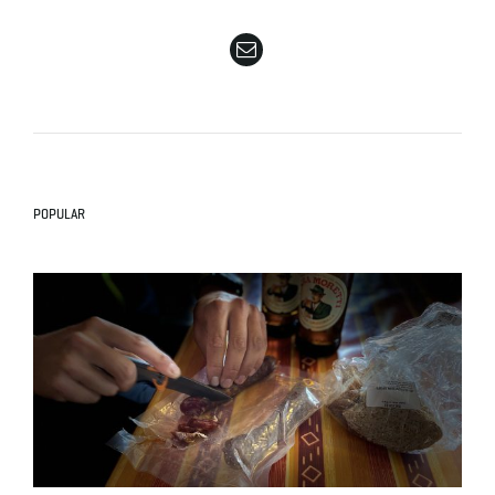
e
n
POPULAR
a
v
i