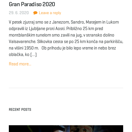
Gran Paradiso 2020
g
29. 6. 2020
Leave a reply
V petek zjutraj smo se z Janezom, Sandro, Matejem in Lukom
odpravili iz Ljubljane proti Aosti. Približno 25 km pred
a
montblanškim tunelom smo zavili na jug, v stransko dolino
Valsavarenche. Slikovita cesta se po 25 km konča na parkirišču,
na višini 1950 m. Ob prihodu je bilo lepo vreme in nebo brez
oblačka, ko […]
t
Read more...
i
o
RECENT POSTS
n