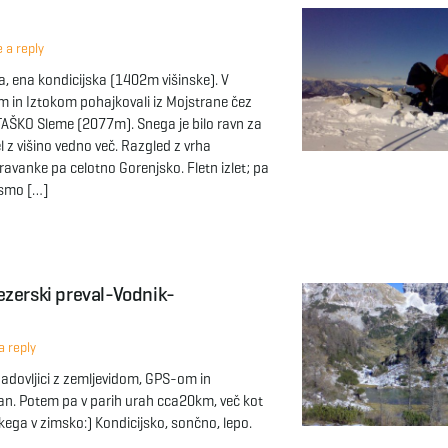
 a reply
a, ena kondicijska (1402m višinske). V
 in Iztokom pohajkovali iz Mojstrane čez
AŠKO Sleme (2077m). Snega je bilo ravn za
 z višino vedno več. Razgled z vrha
ravanke pa celotno Gorenjsko. Fletn izlet; pa
smo […]
ezerski preval-Vodnik-
 reply
Radovljici z zemljevidom, GPS-om in
nan. Potem pa v parih urah cca20km, več kot
skega v zimsko:) Kondicijsko, sončno, lepo.