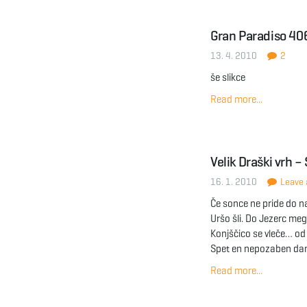
Gran Paradiso 4
13. 4. 2010
2
še slikce
Read more...
Velik Draški vrh –
16. 1. 2010
Leave a
Če sonce ne pride do na
Uršo šli. Do Jezerc meg
Konjščico se vleče… od 
Spet en nepozaben dan
Read more...