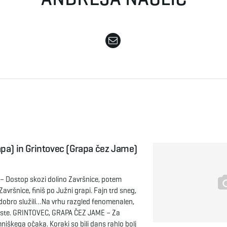
pa) in Grintovec (Grapa čez Jame)
 Dostop skozi dolino Završnice, potem
Završnice, finiš po Južni grapi. Fajn trd sneg,
r dobro služili…Na vrhu razgled fenomenalen,
aste. GRINTOVEC, GRAPA ČEZ JAME – Za
niškega očaka. Koraki so bili dans rahlo bolj