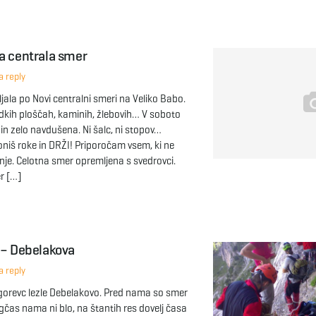
a centrala smer
 reply
jala po Novi centralni smeri na Veliko Babo.
gladkih ploščah, kaminih, žlebovih… V soboto
 in zelo navdušena. Ni šalc, ni stopov…
loniš roke in DRŽI! Priporočam vsem, ki ne
enje. Celotna smer opremljena s svedrovci.
r […]
 – Debelakova
 reply
gorevc lezle Debelakovo. Pred nama so smer
olgčas nama ni blo, na štantih res dovelj časa