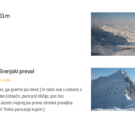
061m
 Srenjski preval
 reply
s, ga gremo pa iskat:) In tako sva v soboto z
len/oblačn, pancarji tiščijo, pot čez
Jezerc naprej pa prava zimska pravljica.
! TinKa pancarje kupm:)