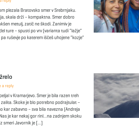
 reply
om plezala Bratovsko smer v Srebrnjaku.
ja, skala drži – kompaktna. Smer dobro
šen metulj, zatič ne škodi. Zanimiv je
el ture – spusti po vrv (varianta tudi “lažje”
 pa ruševje po katerem iščeš uhojene “kozje”
žrelo
 a reply
eljal v Kramarjevo. Smer je bila razen treh
zalita. Skoke je blo potrebno podrajtulat –
lmo kar zabavno – sva bila navezna (Andreja
 Nas je kar nekaj gor rinl…na zadnjem skoku
iz smeri Javornik je […]