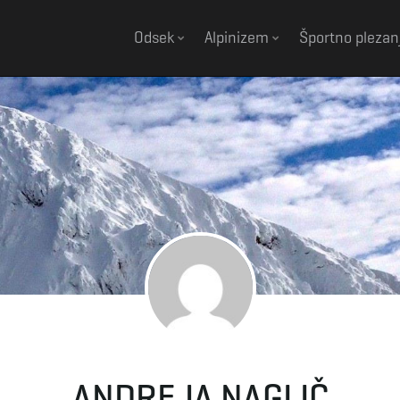
Odsek
Alpinizem
Športno plezan
ANDREJA NAGLIČ