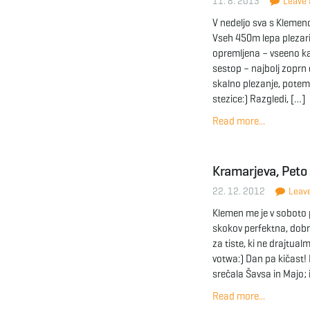
11. 8. 2013
Leave a
V nedeljo sva s Klemen
Vseh 450m lepa plezari
opremljena – vseeno kak
sestop – najbolj zoprn d
skalno plezanje, potem
stezice:) Razgledi, […]
Read more...
Kramarjeva, Peto 
22. 12. 2012
Leave
Klemen me je v soboto p
skokov perfektna, dobr 
za tiste, ki ne drajtua
votwa:) Dan pa kičast!
srečala Šavsa in Majo; 
Read more...