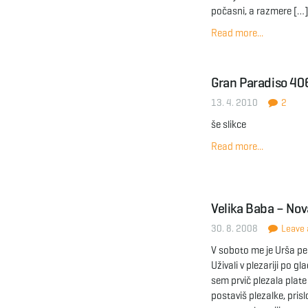
počasni, a razmere […]
Read more...
Gran Paradiso 4
13. 4. 2010
2
še slikce
Read more...
Velika Baba – Nov
30. 8. 2008
Leave a
V soboto me je Urša pel
Uživali v plezariji po 
sem prvič plezala plate
postaviš plezalke, pris