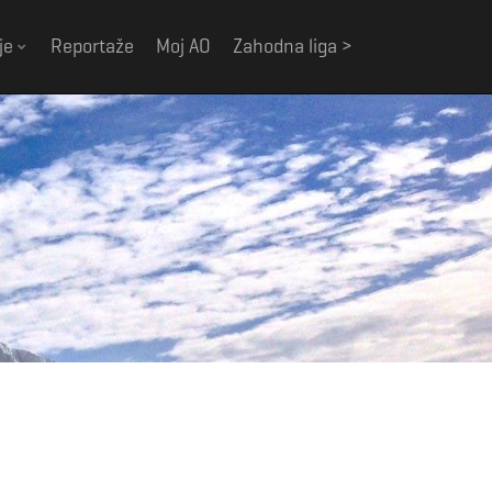
je
Reportaže
Moj AO
Zahodna liga >