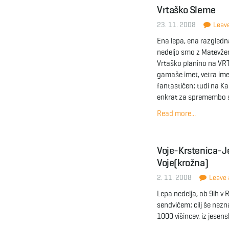
Vrtaško Sleme
23. 11. 2008
Leave
Ena lepa, ena razgledn
nedeljo smo z Matevžem
Vrtaško planino na VRT
gamaše imet, vetra imel
fantastičen; tudi na Ka
enkrat za spremembo 
Read more...
Voje-Krstenica-J
Voje(krožna)
2. 11. 2008
Leave a
Lepa nedelja, ob 9ih v 
sendvičem; cilj še nez
1000 višincev, iz jesen