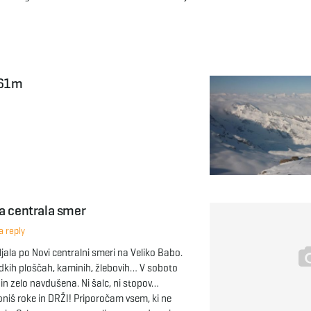
061m
a centrala smer
 reply
jala po Novi centralni smeri na Veliko Babo.
gladkih ploščah, kaminih, žlebovih… V soboto
 in zelo navdušena. Ni šalc, ni stopov…
loniš roke in DRŽI! Priporočam vsem, ki ne