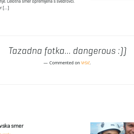
enje. Celotna smer opremljena s svedrovci.
r […]
Tazadna fotka... dangerous :))
Commented on
Vršič
.
ovska smer