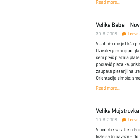
Read more...
Velika Baba – Nov
30. 8. 2008
Leave a
V soboto me je Urša pel
Uživali v plezariji po 
sem prvič plezala plate
postaviš plezalke, pris
zaupate plezariji na tr
Orientacija simple; sme
Read more...
Velika Mojstrovka
10. 8. 2008
Leave a
V nedelo sva z Uršo Po
lezle še tri naveze – d