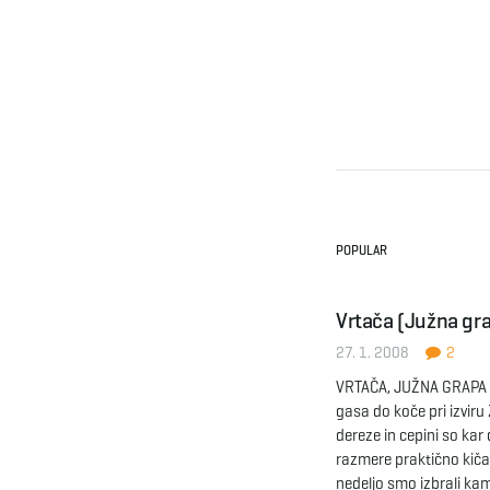
POPULAR
Vrtača (Južna gra
27. 1. 2008
2
VRTAČA, JUŽNA GRAPA –
gasa do koče pri izviru 
dereze in cepini so ka
razmere praktično kič
nedeljo smo izbrali kam